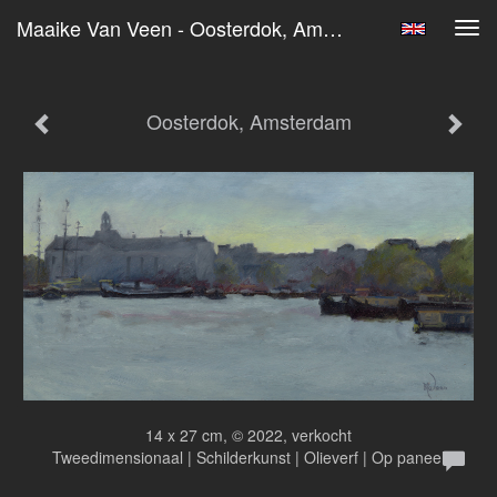
Maaike Van Veen - Oosterdok, Amsterdam
Tog
navi
Oosterdok, Amsterdam
14 x 27 cm, © 2022, verkocht
Tweedimensionaal | Schilderkunst | Olieverf | Op paneel