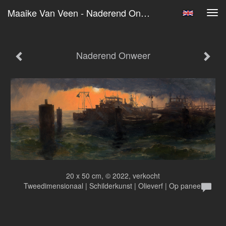
Maaike Van Veen - Naderend Onweer
Tog
navi
Naderend Onweer
20 x 50 cm, © 2022, verkocht
Tweedimensionaal | Schilderkunst | Olieverf | Op paneel