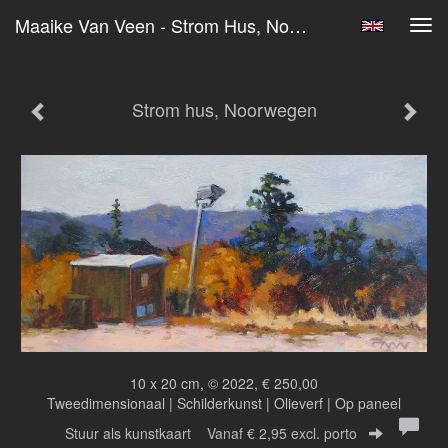
Maaike Van Veen - Strom Hus, Noorwegen
Tog
navi
Strom hus, Noorwegen
10 x 20 cm, © 2022, € 250,00
Tweedimensionaal | Schilderkunst | Olieverf | Op paneel
Stuur als kunstkaart
Vanaf € 2,95 excl. porto