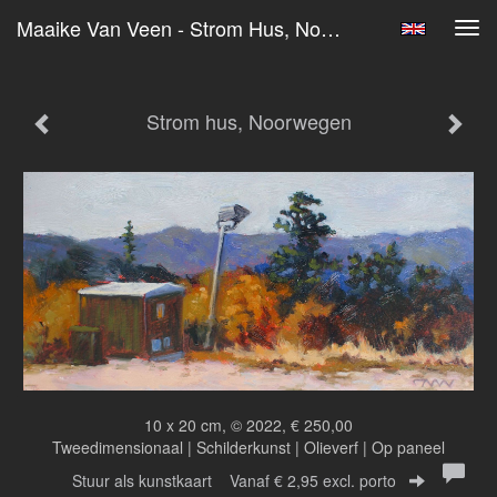
Maaike Van Veen - Strom Hus, Noorwegen
Tog
navi
Strom hus, Noorwegen
10 x 20 cm, © 2022, € 250,00
Tweedimensionaal | Schilderkunst | Olieverf | Op paneel
Stuur als kunstkaart
Vanaf € 2,95 excl. porto