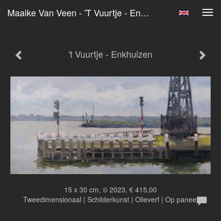
Maaike Van Veen - 't Vuurtje - Enkhuizen
Tog
navi
't Vuurtje - Enkhuizen
15 x 30 cm, © 2023, € 415,00
Tweedimensionaal | Schilderkunst | Olieverf | Op paneel