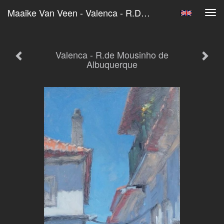
Maaike Van Veen - Valenca - R.de Mousinho De Albuquerque
Tog
navi
Valenca - R.de Mousinho de
Albuquerque